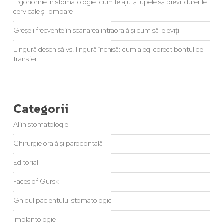
Ergonomie în stomatologie: cum te ajută lupele să previi durerile
cervicale și lombare
Greșeli frecvente în scanarea intraorală și cum să le eviți
Lingură deschisă vs. lingură închisă: cum alegi corect bontul de
transfer
Categorii
AI în stomatologie
Chirurgie orală și parodontală
Editorial
Faces of Gursk
Ghidul pacientului stomatologic
Implantologie