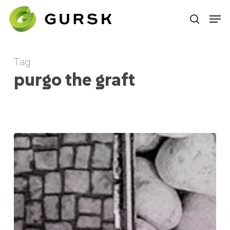
Skip
to
main
content
Tag
purgo the graft