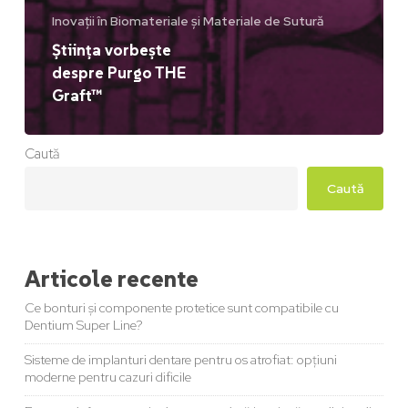
Inovații în Biomateriale și Materiale de Sutură
Știința vorbește
despre Purgo THE
Graft™
Caută
Caută
Articole recente
Ce bonturi și componente protetice sunt compatibile cu
Dentium Super Line?
Sisteme de implanturi dentare pentru os atrofiat: opțiuni
moderne pentru cazuri dificile