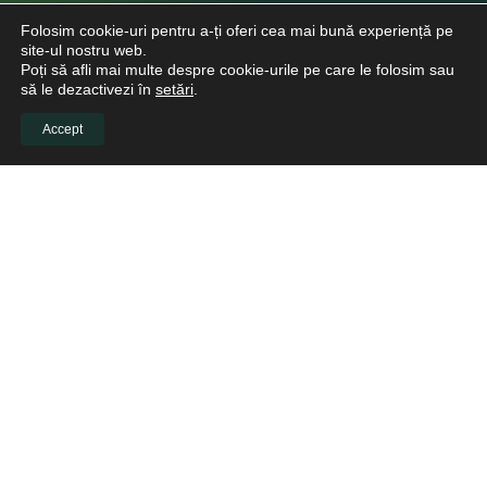
Folosim cookie-uri pentru a-ți oferi cea mai bună experiență pe
site-ul nostru web.
Poți să afli mai multe despre cookie-urile pe care le folosim sau
să le dezactivezi în
setări
.
Accept
INFO CLIENTI
Despre noi
Viitori Medici Stomatologi
Educație continuă pentru medicii stomatologi
Pacienți
Biblioteca virtuală
LINKURI UTILE
Cere o Ofertă