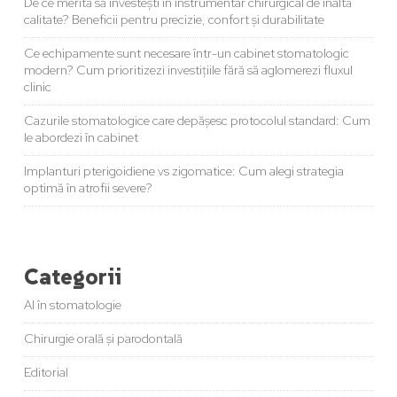
De ce merită să investești în instrumentar chirurgical de înaltă
calitate? Beneficii pentru precizie, confort și durabilitate
Ce echipamente sunt necesare într-un cabinet stomatologic
modern? Cum prioritizezi investițiile fără să aglomerezi fluxul
clinic
Cazurile stomatologice care depășesc protocolul standard: Cum
le abordezi în cabinet
Implanturi pterigoidiene vs zigomatice: Cum alegi strategia
optimă în atrofii severe?
Categorii
AI în stomatologie
Chirurgie orală și parodontală
Editorial