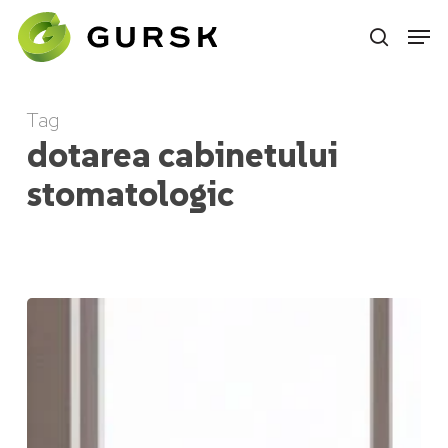
Skip
to
main
content
Tag
dotarea cabinetului
stomatologic