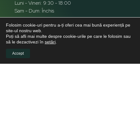
Luni - Vineri: 9:30 - 18:00
Sam - Dum: Închis
Folosim cookie-uri pentru a-ți oferi cea mai bună experiență pe
site-ul nostru web.
Poți să afli mai multe despre cookie-urile pe care le folosim sau
să le dezactivezi în
setări
.
Accept
INFO CLIENTI
Despre noi
Viitori Medici Stomatologi
Educație continuă pentru medicii stomatologi
Pacienți
Biblioteca virtuală