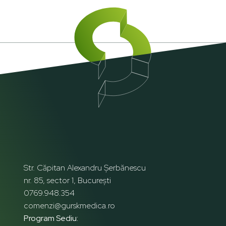
Str. Căpitan Alexandru Șerbănescu
nr. 85, sector 1, București
0769.948.354
comenzi@gurskmedica.ro
Program Sediu: