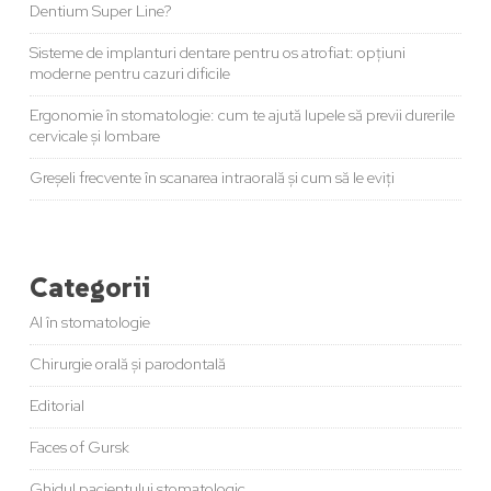
Dentium Super Line?
Sisteme de implanturi dentare pentru os atrofiat: opțiuni
moderne pentru cazuri dificile
Ergonomie în stomatologie: cum te ajută lupele să previi durerile
cervicale și lombare
Greșeli frecvente în scanarea intraorală și cum să le eviți
Categorii
AI în stomatologie
Chirurgie orală și parodontală
Editorial
Faces of Gursk
Ghidul pacientului stomatologic