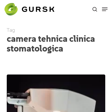
Skip
to
main
content
Tag
camera tehnica clinica
stomatologica