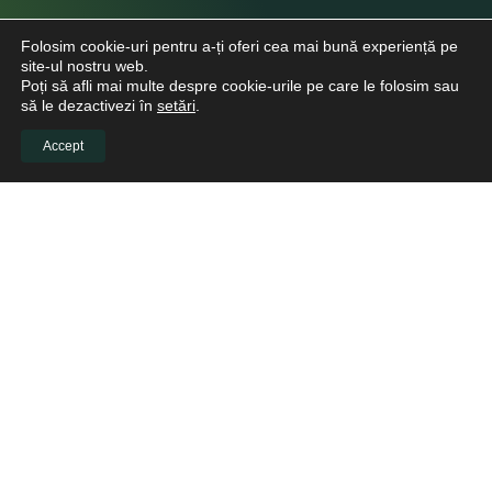
Folosim cookie-uri pentru a-ți oferi cea mai bună experiență pe
site-ul nostru web.
Poți să afli mai multe despre cookie-urile pe care le folosim sau
să le dezactivezi în
setări
.
Accept
INFO CLIENTI
Despre noi
Viitori Medici Stomatologi
Educație continuă pentru medicii stomatologi
Pacienți
Biblioteca virtuală
LINKURI UTILE