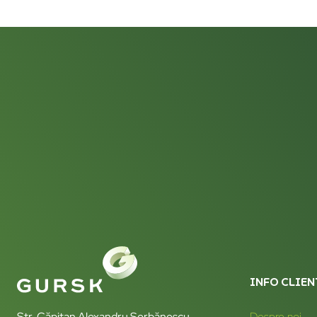
INFO CLIEN
Str. Căpitan Alexandru Șerbănescu
Despre noi