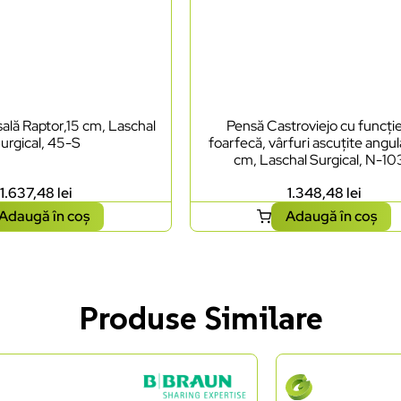
ală Raptor,15 cm, Laschal
Pensă Castroviejo cu funcți
urgical, 45-S
foarfecă, vârfuri ascuțite angul
cm, Laschal Surgical, N-1
1.637,48
lei
1.348,48
lei
Adaugă în coș
Adaugă în coș
Produse Similare