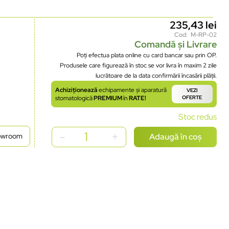
235,43
lei
Cod: M-RP-02
Comandă și Livrare
Poți efectua plata online cu card bancar sau prin OP.
Produsele care figurează în stoc se vor livra în maxim 2 zile
lucrătoare de la data confirmării încasării plății.
Achiziționează
echipamente și aparatură
VEZI
stomatologică
PREMIUM
în
RATE!
OFERTE
Stoc redus
Adaugă în coș
howroom