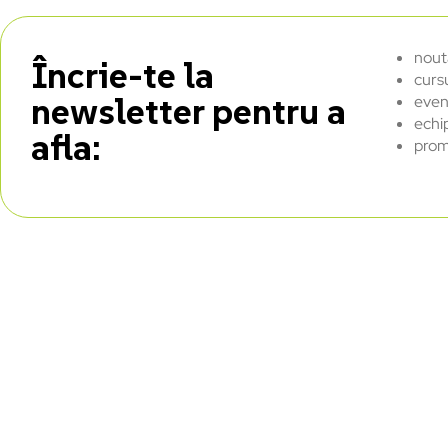
nout
Încrie-te la
curs
newsletter pentru a
even
echi
afla:
prom