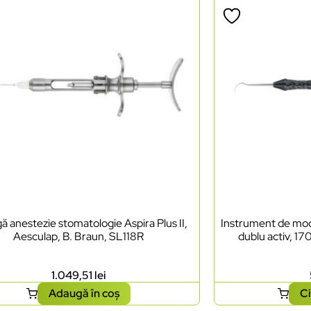
ă anestezie stomatologie Aspira Plus II,
Instrument de mode
Aesculap, B. Braun, SL118R
dublu activ, 17
1.049,51
lei
Adaugă în coș
Ci