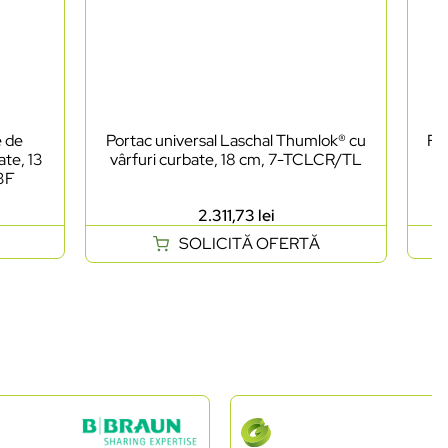
e de
Portac universal Laschal Thumlok® cu
Foa
ate, 13
vârfuri curbate, 18 cm, 7-TCLCR/TL
as
03F
2.311,73
lei
SOLICITĂ OFERTĂ