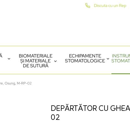
Discuta cu un Rep
Ă
BIOMATERIALE
ECHIPAMENTE
INSTRU
ȘI MATERIALE
STOMATOLOGICE
STOMAT
DE SUTURĂ
are, Osung, M-RP-02
DEPĂRTĂTOR CU GHEAR
02