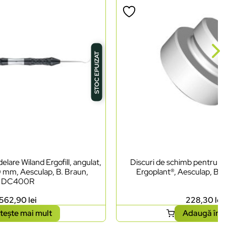
STOC EPUIZAT
lare Wiland Ergofill, angulat,
Discuri de schimb pentru ci
0 mm, Aesculap, B. Braun,
Ergoplant®, Aesculap, B.
DC400R
562,90
lei
228,30
lei
tește mai mult
Adaugă în 