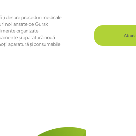
ăți despre proceduri medicale
uri noi lansate de Gursk
imente organizate
Abona
pamente și aparatură nouă
oții aparatură și consumabile