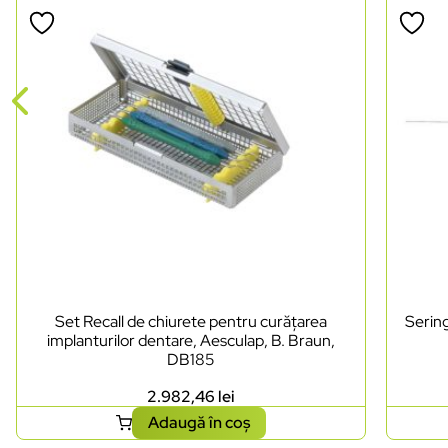
Set Recall de chiurete pentru curățarea
Sering
implanturilor dentare, Aesculap, B. Braun,
DB185
2.982,46
lei
Adaugă în coș