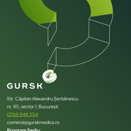
Str. Căpitan Alexandru Șerbănescu
nr. 85, sector 1, București
0769 948 354
comenzi@gurskmedica.ro
Program Sediu: