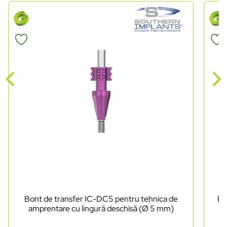
Bont de transfer IC-DC5 pentru tehnica de
Bo
amprentare cu lingură deschisă (Ø 5 mm)