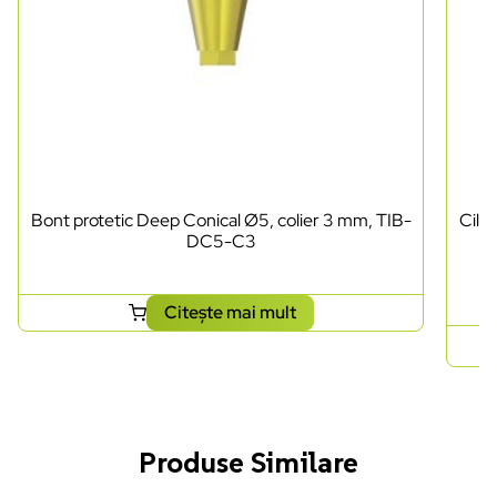
Bont protetic Deep Conical Ø5, colier 3 mm, TIB-
Cili
DC5-C3
Citește mai mult
Produse Similare