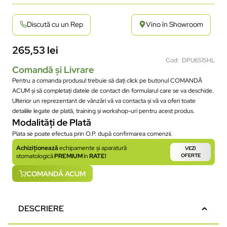
Discută cu un Rep
Vino în Showroom
265,53
lei
Cod: DPU6515HL
Comandă și Livrare
Pentru a comanda produsul trebuie să dați click pe butonul COMANDĂ
ACUM și să completați datele de contact din formularul care se va deschide.
Ulterior un reprezentant de vânzări vă va contacta și vă va oferi toate
detaliile legate de plată, training și workshop-uri pentru acest produs.
Modalități de Plată
Plata se poate efectua prin O.P. după confirmarea comenzii.
Achiziționează
echipamente și aparatură
VEZI
stomatologică
PREMIUM
în
RATE!
OFERTE
COMANDĂ ACUM
DESCRIERE