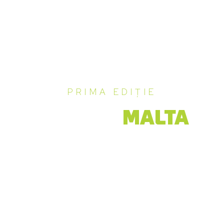
PRIMA EDIȚIE
Dentium
MALTA
EuroForum
Bright implant & Digital Minimalism with Bright CT
6 – 10 Mai 2026
Pregătește-te pentru 5 zile de inspirație, inovație și