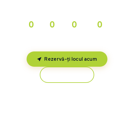
networking într-un decor mediteranean spectaculos.
0
0
0
0
ZILE
ORE
MINUTE
SECUNDE
Rezervă-ți locul acum
Vezi Programul