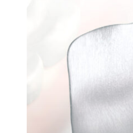
Hit enter to search or ESC to close