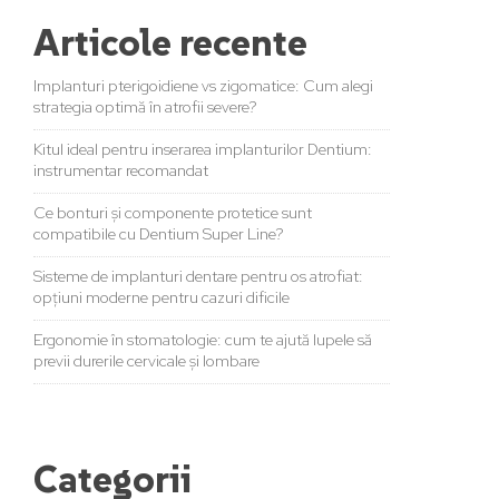
Articole recente
Implanturi pterigoidiene vs zigomatice: Cum alegi
strategia optimă în atrofii severe?
Kitul ideal pentru inserarea implanturilor Dentium:
instrumentar recomandat
Ce bonturi și componente protetice sunt
compatibile cu Dentium Super Line?
Sisteme de implanturi dentare pentru os atrofiat:
opțiuni moderne pentru cazuri dificile
Ergonomie în stomatologie: cum te ajută lupele să
previi durerile cervicale și lombare
Categorii