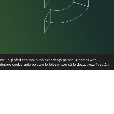
ntru a-ți oferi cea mai bună experiență pe site-ul nostru web.
e despre cookie-urile pe care le folosim sau să le dezactivezi în
setări
.
INFO CLIENTI
LINKURI UTI
Despre noi
Cere o Ofertă
Viitori Medici Stomatologi
Cariere