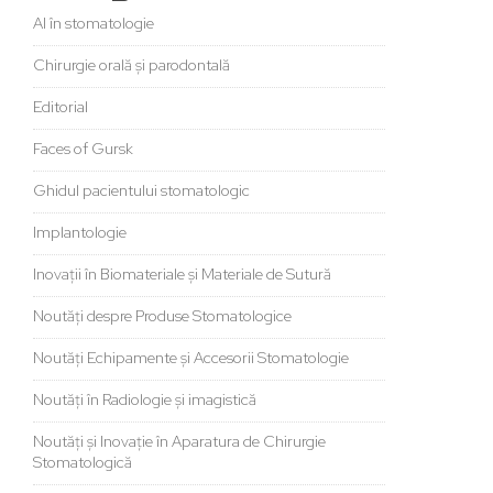
AI în stomatologie
Chirurgie orală și parodontală
Editorial
Faces of Gursk
Ghidul pacientului stomatologic
Implantologie
Inovații în Biomateriale și Materiale de Sutură
Noutăți despre Produse Stomatologice
Noutăți Echipamente și Accesorii Stomatologie
Noutăți în Radiologie și imagistică
Noutăți și Inovație în Aparatura de Chirurgie
Stomatologică