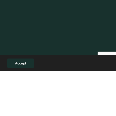
Accept
LE
LEGAL
Politică de confidențialitate
Politica de cookies