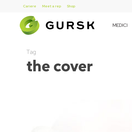
Skip
Cariere
Meet a rep
Shop
to
main
MEDICI
content
Tag
the cover