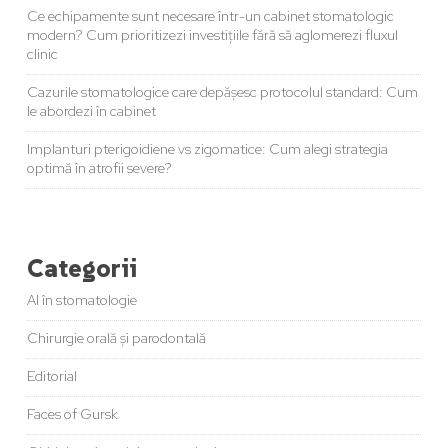
Ce echipamente sunt necesare într-un cabinet stomatologic
modern? Cum prioritizezi investițiile fără să aglomerezi fluxul
clinic
Cazurile stomatologice care depășesc protocolul standard: Cum
le abordezi în cabinet
Implanturi pterigoidiene vs zigomatice: Cum alegi strategia
optimă în atrofii severe?
Categorii
AI în stomatologie
Chirurgie orală și parodontală
Editorial
Faces of Gursk