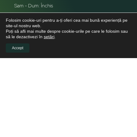
Sam - Dum: Închis
Folosim cookie-uri pentru a-ți oferi cea mai bună experiență pe
site-ul nostru web.
Poți să afli mai multe despre cookie-urile pe care le folosim sau
să le dezactivezi în
setări
.
Accept
INFO CLIENTI
Despre noi
Viitori Medici Stomatologi
Educație continuă pentru medicii stomatologi
Pacienți
Biblioteca virtuală
LINKURI UTILE