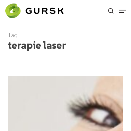
Skip
to
main
content
Tag
terapie laser