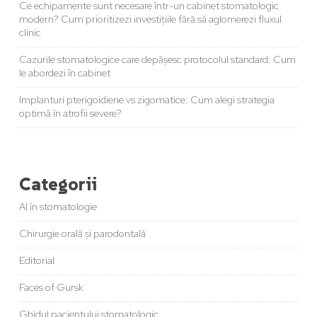
Ce echipamente sunt necesare într-un cabinet stomatologic
modern? Cum prioritizezi investițiile fără să aglomerezi fluxul
clinic
Cazurile stomatologice care depășesc protocolul standard: Cum
le abordezi în cabinet
Implanturi pterigoidiene vs zigomatice: Cum alegi strategia
optimă în atrofii severe?
Categorii
AI în stomatologie
Chirurgie orală și parodontală
Editorial
Faces of Gursk
Ghidul pacientului stomatologic