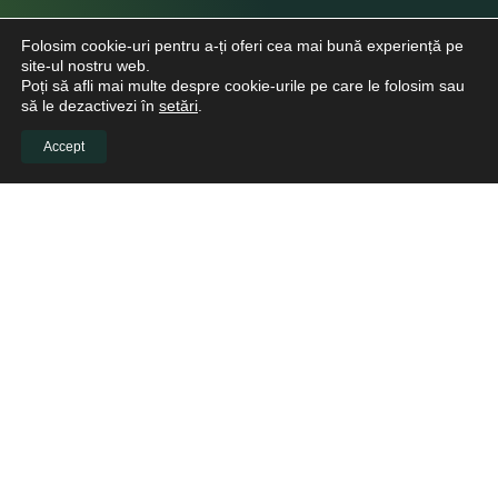
Folosim cookie-uri pentru a-ți oferi cea mai bună experiență pe
site-ul nostru web.
Poți să afli mai multe despre cookie-urile pe care le folosim sau
să le dezactivezi în
setări
.
Accept
INFO CLIENTI
Despre noi
Viitori Medici Stomatologi
Educație continuă pentru medicii stomatologi
Pacienți
Biblioteca virtuală
LINKURI UTILE