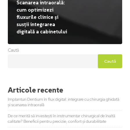
Scanarea intraorală:
cum optimizezi
fluxurile clinice și
susții integrarea
digitală a cabinetului
Caută
Caută
Articole recente
Implanturi Dentium în flux digital: integrare cu chirurgia ghidată
și scanarea intraorală
De ce merită să investești în instrumentar chirurgical de înaltă
calitate? Beneficii pentru precizie, confort și durabilitate