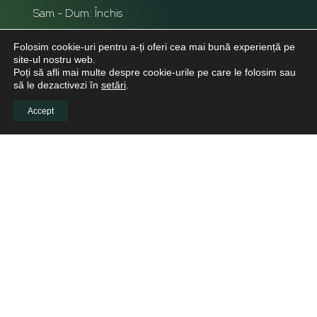
Sam - Dum: Închis
Folosim cookie-uri pentru a-ți oferi cea mai bună experiență pe
site-ul nostru web.
Poți să afli mai multe despre cookie-urile pe care le folosim sau
să le dezactivezi în
setări
.
Accept
INFO CLIENTI
Despre noi
Viitori Medici Stomatologi
Educație continuă pentru medicii stomatologi
Pacienți
Biblioteca virtuală
LINKURI UTILE