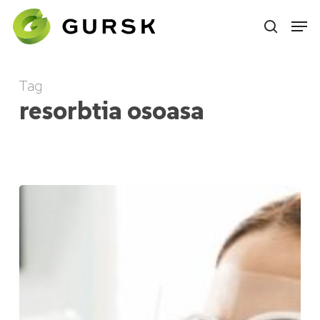
Skip
to
main
content
Tag
resorbtia osoasa