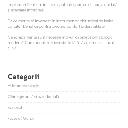
Implanturi Dentium în flux digital: integrare cu chirurgia ghidată
și scanarea intraorală
De ce merită să investești în instrumentar chirurgical de înaltă
calitate? Beneficii pentru precizie, confort și durabilitate
Ce echipamente sunt necesare într-un cabinet stomatologic
modern? Cum prioritizezi investițiile fără să aglomerezi fluxul
clinic
Categorii
AI în stomatologie
Chirurgie orală și parodontală
Editorial
Faces of Gursk