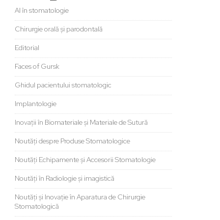
AI în stomatologie
Chirurgie orală și parodontală
Editorial
Faces of Gursk
Ghidul pacientului stomatologic
Implantologie
Inovații în Biomateriale și Materiale de Sutură
Noutăți despre Produse Stomatologice
Noutăți Echipamente și Accesorii Stomatologie
Noutăți în Radiologie și imagistică
Noutăți și Inovație în Aparatura de Chirurgie
Stomatologică