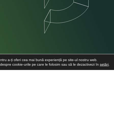
ntru a-ți oferi cea mai bună experiență pe site-ul nostru web.
e despre cookie-urile pe care le folosim sau să le dezactivezi în
setări
.
INFO CLIENTI
LINKURI UTI
Despre noi
Cere o Ofertă
Viitori Medici Stomatologi
Cariere