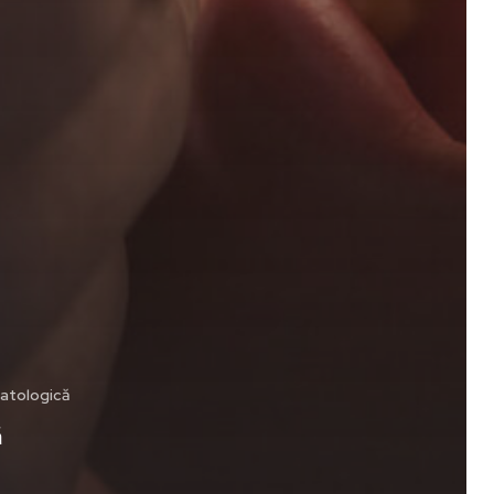
matologică
ă