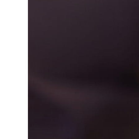
Hit enter to search or ESC to close