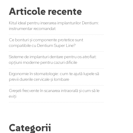
Articole recente
Kitul ideal pentru inserarea implanturilor Dentium:
instrumentar recomandat
Ce bonturi și componente protetice sunt
compatibile cu Dentium Super Line?
Sisteme de implanturi dentare pentru os atrofiat:
opțiuni moderne pentru cazuri dificile
Ergonomie în stomatologie: cum te ajută lupele să
previi durerile cervicale și lombare
Greșeli frecvente în scanarea intraorală și cum să le
eviți
Categorii