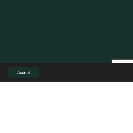
Accept
LE
LEGAL
Politică de confidențialitate
Politica de cookies