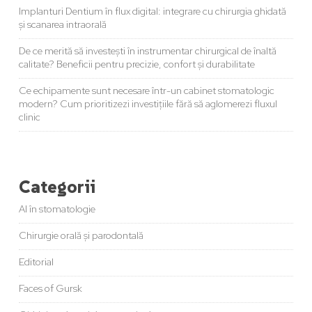
Implanturi Dentium în flux digital: integrare cu chirurgia ghidată
și scanarea intraorală
De ce merită să investești în instrumentar chirurgical de înaltă
calitate? Beneficii pentru precizie, confort și durabilitate
Ce echipamente sunt necesare într-un cabinet stomatologic
modern? Cum prioritizezi investițiile fără să aglomerezi fluxul
clinic
Categorii
AI în stomatologie
Chirurgie orală și parodontală
Editorial
Faces of Gursk