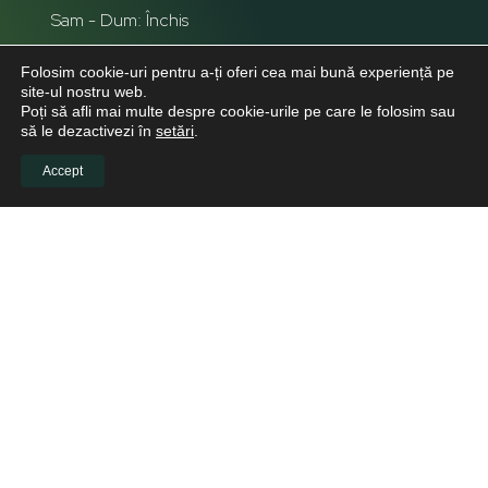
Sam - Dum: Închis
Folosim cookie-uri pentru a-ți oferi cea mai bună experiență pe
site-ul nostru web.
Poți să afli mai multe despre cookie-urile pe care le folosim sau
să le dezactivezi în
setări
.
Accept
INFO CLIENTI
Despre noi
Viitori Medici Stomatologi
Educație continuă pentru medicii stomatologi
Pacienți
Biblioteca virtuală
LINKURI UTILE