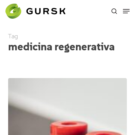
Skip
to
main
content
Tag
medicina regenerativa