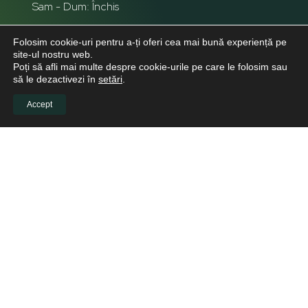
Sam - Dum: Închis
Folosim cookie-uri pentru a-ți oferi cea mai bună experiență pe
site-ul nostru web.
Poți să afli mai multe despre cookie-urile pe care le folosim sau
să le dezactivezi în
setări
.
Accept
INFO CLIENTI
Despre noi
Viitori Medici Stomatologi
Educație continuă pentru medicii stomatologi
Pacienți
Biblioteca virtuală
LINKURI UTILE