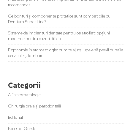
recomandat
Ce bonturi și componente protetice sunt compatibile cu
Dentium Super Line?
Sisteme de implanturi dentare pentru os atrofiat: opțiuni
moderne pentru cazuri dificile
Ergonomie în stomatologie: cum te ajută lupele să previi durerile
cervicale și lombare
Categorii
AI în stomatologie
Chirurgie orală și parodontală
Editorial
Faces of Gursk