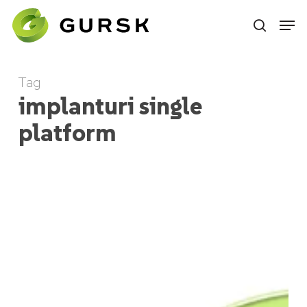
Skip
to
main
content
Tag
implanturi single
platform