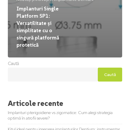
Implanturi Single
Platform SP1:
Versatilitate și
simplitate cu o
singură platformă
protetică
Caută
Caută
Articole recente
Implanturi pterigoidiene vs zigomatice: Cum alegi strategia
optimă în atrofii severe?
Kitul ideal pentru inserarea implanturilor Dentium: instrumentar