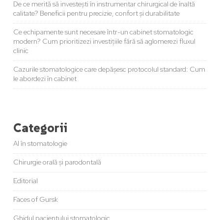
De ce merită să investești în instrumentar chirurgical de înaltă
calitate? Beneficii pentru precizie, confort și durabilitate
Ce echipamente sunt necesare într-un cabinet stomatologic
modern? Cum prioritizezi investițiile fără să aglomerezi fluxul
clinic
Cazurile stomatologice care depășesc protocolul standard: Cum
le abordezi în cabinet
Categorii
AI în stomatologie
Chirurgie orală și parodontală
Editorial
Faces of Gursk
Ghidul pacientului stomatologic