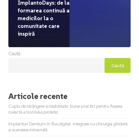
ImplantoDays: de la
formarea continuă a
medicilor la o
comunitate care
inspiră
Caută
Caută
Articole recente
Cuplu de strângere și stabilitate: bune practici pentru fixarea
corectă a bontului protetic
Implanturi Dentium în flux digital: integrare cu chirurgia ghidată
și scanarea intraorală