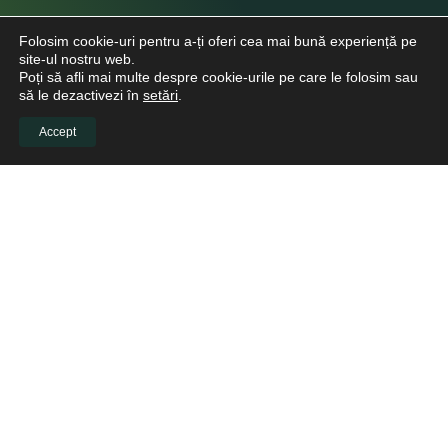
Folosim cookie-uri pentru a-ți oferi cea mai bună experiență pe
site-ul nostru web.
Poți să afli mai multe despre cookie-urile pe care le folosim sau
să le dezactivezi în
setări
.
Accept
INFO CLIENTI
Despre noi
Viitori Medici Stomatologi
Educație continuă pentru medicii stomatologi
Pacienți
Biblioteca virtuală
LINKURI UTILE