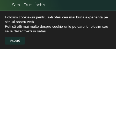
Sam - Dum: Închis
Folosim cookie-uri pentru a-ți oferi cea mai bună experiență pe
site-ul nostru web.
Poți să afli mai multe despre cookie-urile pe care le folosim sau
să le dezactivezi în
setări
.
Accept
INFO CLIENTI
Despre noi
Viitori Medici Stomatologi
Educație continuă pentru medicii stomatologi
Pacienți
Biblioteca virtuală
LINKURI UTILE