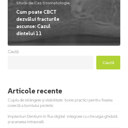
Studii de Caz Stomatologie
Cum poate CBCT
dezvălui fracturile
ascunse: Cazul
dintelui 11
Caută
Caută
Articole recente
Cuplu de strângere și stabilitate: bune practici pentru fixarea
corectă a bontului protetic
Implanturi Dentium în flux digital: integrare cu chirurgia ghidată
și scanarea intraorală