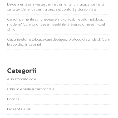
De ce merită să investești în instrumentar chirurgical de înaltă
calitate? Beneficii pentru precizie, confort și durabilitate
Ce echipamente sunt necesare într-un cabinet stomatologic
modern? Cum prioritizezi investițiile fără să aglomerezi fluxul
clinic
Cazurile stomatologice care depășesc protocolul standard: Cum
le abordezi în cabinet
Categorii
AI în stomatologie
Chirurgie orală și parodontală
Editorial
Faces of Gursk