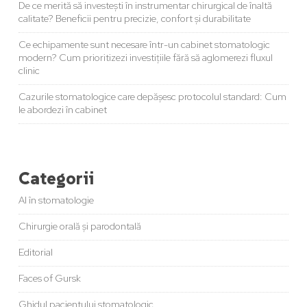
De ce merită să investești în instrumentar chirurgical de înaltă
calitate? Beneficii pentru precizie, confort și durabilitate
Ce echipamente sunt necesare într-un cabinet stomatologic
modern? Cum prioritizezi investițiile fără să aglomerezi fluxul
clinic
Cazurile stomatologice care depășesc protocolul standard: Cum
le abordezi în cabinet
Categorii
AI în stomatologie
Chirurgie orală și parodontală
Editorial
Faces of Gursk
Ghidul pacientului stomatologic