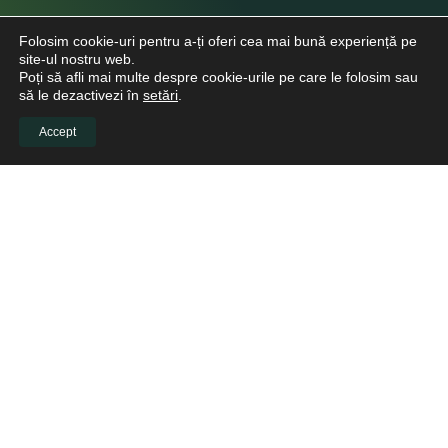
Folosim cookie-uri pentru a-ți oferi cea mai bună experiență pe
site-ul nostru web.
Poți să afli mai multe despre cookie-urile pe care le folosim sau
să le dezactivezi în
setări
.
Accept
INFO CLIENTI
Despre noi
Viitori Medici Stomatologi
Educație continuă pentru medicii stomatologi
Pacienți
Biblioteca virtuală
LINKURI UTILE