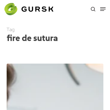
Skip
to
main
content
Tag
fire de sutura