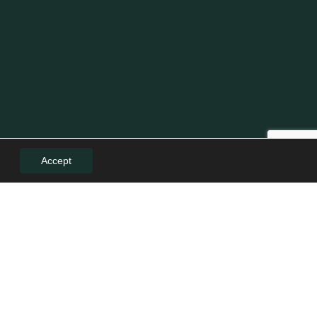
Accept
LE
LEGAL
Politică de confidențialitate
Politica de cookies