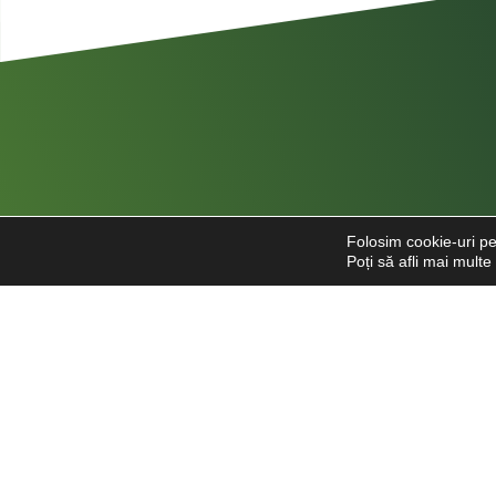
Folosim cookie-uri pe
Poți să afli mai mult
Str. Căpitan Alexandru Șerbănescu
nr. 85, sector 1, București
0769.948.354