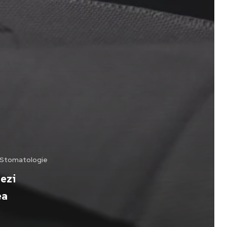
i Stomatologie
zezi
ea