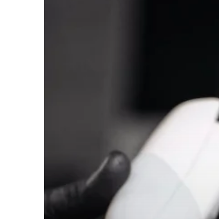
Hit enter to search or ESC to close