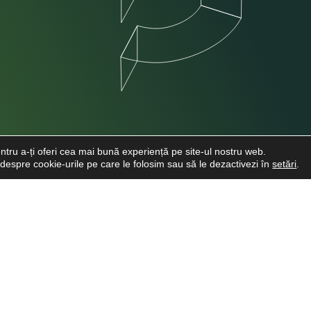
ntru a-ți oferi cea mai bună experiență pe site-ul nostru web.
e despre cookie-urile pe care le folosim sau să le dezactivezi în
setări
.
INFO CLIENTI
LINKURI UTI
Despre noi
Cere o Ofertă
Viitori Medici Stomatologi
Cariere