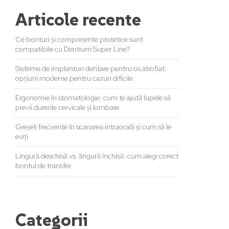
Articole recente
Ce bonturi și componente protetice sunt
compatibile cu Dentium Super Line?
Sisteme de implanturi dentare pentru os atrofiat:
opțiuni moderne pentru cazuri dificile
Ergonomie în stomatologie: cum te ajută lupele să
previi durerile cervicale și lombare
Greșeli frecvente în scanarea intraorală și cum să le
eviți
Lingură deschisă vs. lingură închisă: cum alegi corect
bontul de transfer
Categorii