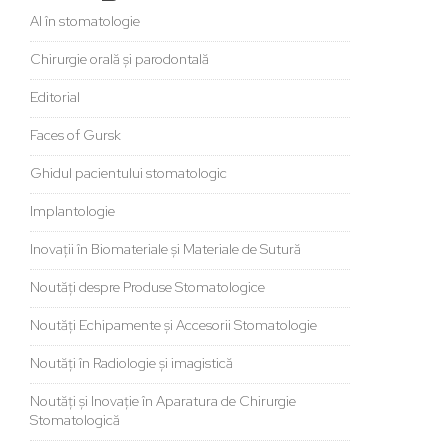
AI în stomatologie
Chirurgie orală și parodontală
Editorial
Faces of Gursk
Ghidul pacientului stomatologic
Implantologie
Inovații în Biomateriale și Materiale de Sutură
Noutăți despre Produse Stomatologice
Noutăți Echipamente și Accesorii Stomatologie
Noutăți în Radiologie și imagistică
Noutăți și Inovație în Aparatura de Chirurgie
Stomatologică