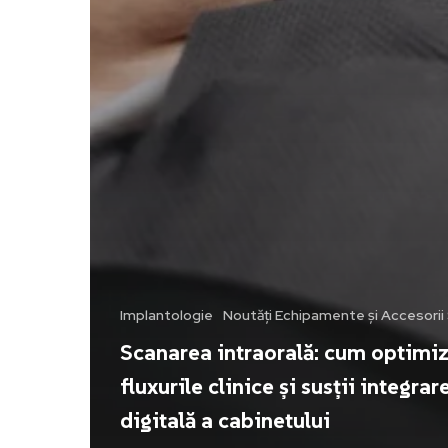
Implantologie
Noutăți Echipamente și Accesori
Scanarea intraorală: cum optimi
fluxurile clinice și susții integrar
digitală a cabinetului