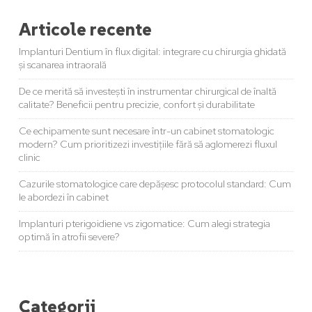
Articole recente
Implanturi Dentium în flux digital: integrare cu chirurgia ghidată
și scanarea intraorală
De ce merită să investești în instrumentar chirurgical de înaltă
calitate? Beneficii pentru precizie, confort și durabilitate
Ce echipamente sunt necesare într-un cabinet stomatologic
modern? Cum prioritizezi investițiile fără să aglomerezi fluxul
clinic
Cazurile stomatologice care depășesc protocolul standard: Cum
le abordezi în cabinet
Implanturi pterigoidiene vs zigomatice: Cum alegi strategia
optimă în atrofii severe?
Categorii