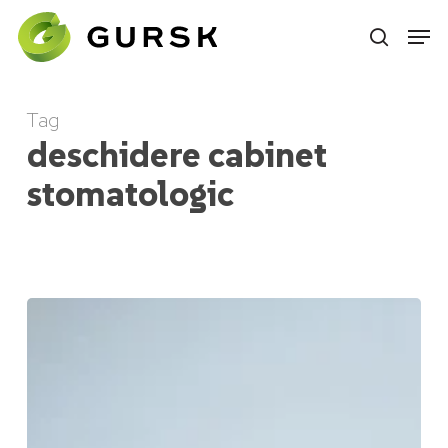
Skip
to
main
content
Tag
deschidere cabinet
stomatologic