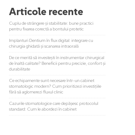
Articole recente
Cuplu de strângere și stabilitate: bune practici
pentru fixarea corectă a bontului protetic
Implanturi Dentium în flux digital: integrare cu
chirurgia ghidată și scanarea intraorală
De ce merită să investești în instrumentar chirurgical
de înaltă calitate? Beneficii pentru precizie, confort și
durabilitate
Ce echipamente sunt necesare într-un cabinet
stomatologic modern? Cum prioritizezi investițiile
fără să aglomerezi fluxul clinic
Cazurile stomatologice care depășesc protocolul
standard: Cum le abordezi în cabinet