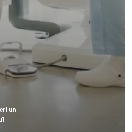
eri un
ul