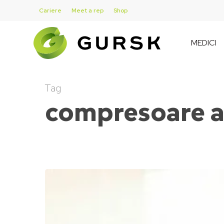
Skip
Cariere
Meet a rep
Shop
to
main
MEDICI
content
Tag
compresoare a