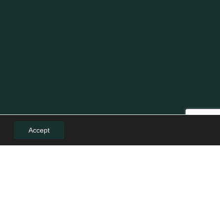
Accept
LE
LEGAL
Politică de confidențialitate