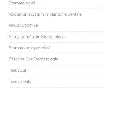
Stomatologică
Noutăți și Inovații în Implanturile Dentare
PRESS CORNER
Știri și Noutăți din Stomatologie
Stomatologie protetică
Studii de Caz Stomatologie
Țesut Dur
Țesut moale