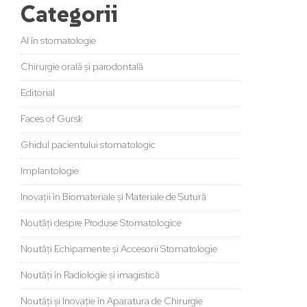
Categorii
AI în stomatologie
Chirurgie orală și parodontală
Editorial
Faces of Gursk
Ghidul pacientului stomatologic
Implantologie
Inovații în Biomateriale și Materiale de Sutură
Noutăți despre Produse Stomatologice
Noutăți Echipamente și Accesorii Stomatologie
Noutăți în Radiologie și imagistică
Noutăți și Inovație în Aparatura de Chirurgie