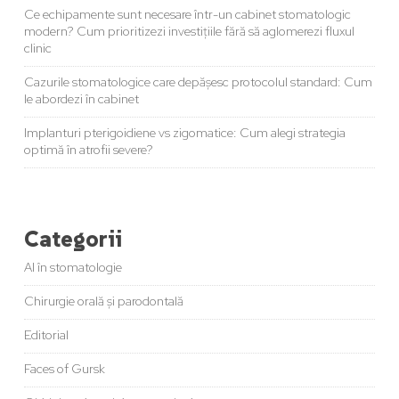
Ce echipamente sunt necesare într-un cabinet stomatologic
modern? Cum prioritizezi investițiile fără să aglomerezi fluxul
clinic
Cazurile stomatologice care depășesc protocolul standard: Cum
le abordezi în cabinet
Implanturi pterigoidiene vs zigomatice: Cum alegi strategia
optimă în atrofii severe?
Categorii
AI în stomatologie
Chirurgie orală și parodontală
Editorial
Faces of Gursk