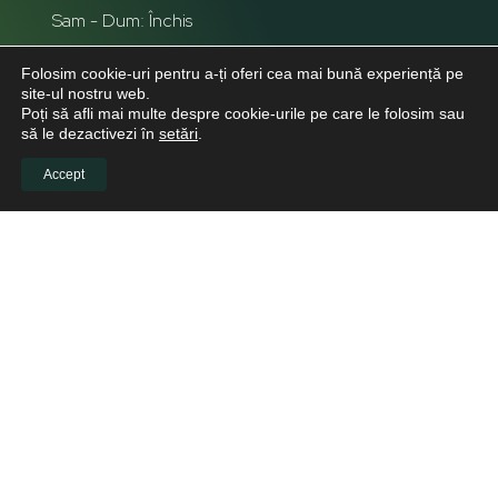
Sam - Dum: Închis
Folosim cookie-uri pentru a-ți oferi cea mai bună experiență pe
site-ul nostru web.
Poți să afli mai multe despre cookie-urile pe care le folosim sau
să le dezactivezi în
setări
.
Accept
INFO CLIENTI
Despre noi
Viitori Medici Stomatologi
Educație continuă pentru medicii stomatologi
Pacienți
Biblioteca virtuală
LINKURI UTILE