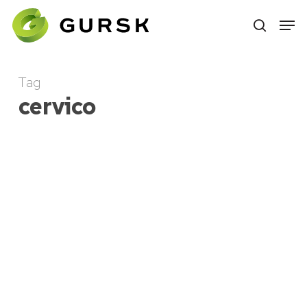
Skip
to
main
content
Tag
cervico