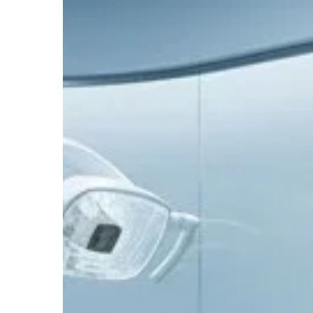
Hit enter to search or ESC to close