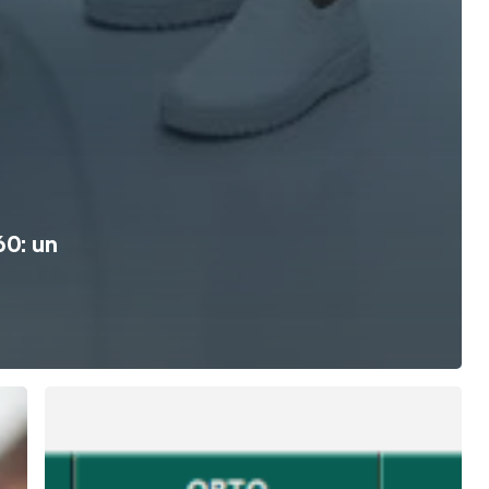
60: un