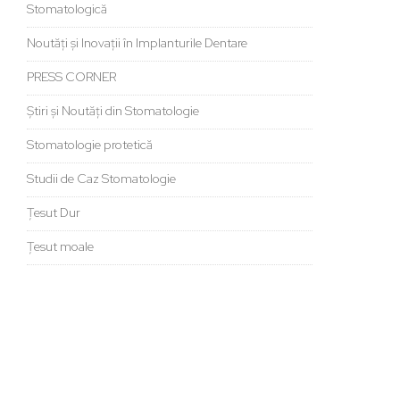
Stomatologică
Noutăți și Inovații în Implanturile Dentare
PRESS CORNER
Știri și Noutăți din Stomatologie
Stomatologie protetică
Studii de Caz Stomatologie
Țesut Dur
Țesut moale