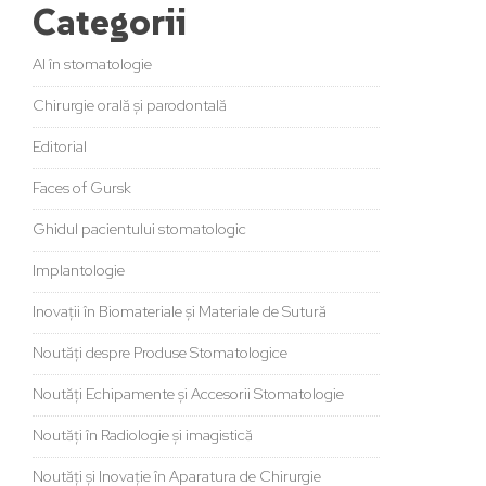
Categorii
AI în stomatologie
Chirurgie orală și parodontală
Editorial
Faces of Gursk
Ghidul pacientului stomatologic
Implantologie
Inovații în Biomateriale și Materiale de Sutură
Noutăți despre Produse Stomatologice
Noutăți Echipamente și Accesorii Stomatologie
Noutăți în Radiologie și imagistică
Noutăți și Inovație în Aparatura de Chirurgie