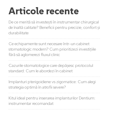
Articole recente
De ce merită să investești în instrumentar chirurgical
de înaltă calitate? Beneficii pentru precizie, confort și
durabilitate
Ce echipamente sunt necesare într-un cabinet
stomatologic modern? Cum prioritizezi investițiile
fără să aglomerezi fluxul clinic
Cazurile stomatologice care depășesc protocolul
standard: Cum le abordezi în cabinet
Implanturi pterigoidiene vs zigomatice: Cum alegi
strategia optimă în atrofii severe?
Kitul ideal pentru inserarea implanturilor Dentium:
instrumentar recomandat